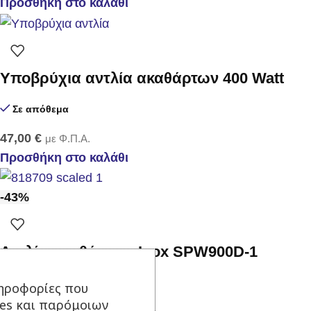
Προσθήκη στο καλάθι
Υποβρύχια αντλία ακαθάρτων 400 Watt
Σε απόθεμα
47,00
€
με Φ.Π.Α.
Προσθήκη στο καλάθι
-43%
Αντλία ακαθάρτων Inox SPW900D-1
Σε απόθεμα
ηροφορίες που
ies και παρόμοιων