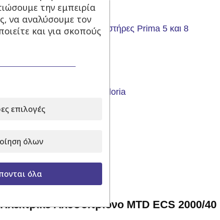
69,00
€
122,00
€
με Φ.Π.Α.
τιώσουμε την εμπειρία
Προσθήκη στο καλάθι
ς, να αναλύσουμε τον
οιείτε και για σκοπούς
Αυτόματη αντλία
Σε απόθεμα
ες επιλογές
99,00
€
με Φ.Π.Α.
Προσθήκη στο καλάθι
οίηση όλων
-20%
πονται όλα
Ηλεκτρικό Αλυσοπρίονο MTD ECS 2000/40