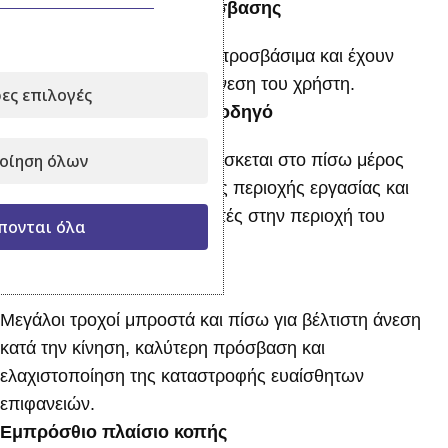
Χειριστήρια εύκολης πρόσβασης
Τα χειριστήρια είναι εύκολα προσβάσιμα και έχουν
σχεδιαστεί για τη βέλτιστη άνεση του χρήστη.
ες επιλογές
Κινητήρας πίσω από τον οδηγό
Χάρη στον κινητήρα που βρίσκεται στο πίσω μέρος
οίηση όλων
έχετε καλύτερη επίβλεψη της περιοχής εργασίας και
λιγότερο θόρυβο και εκπομπές στην περιοχή του
πονται όλα
οδηγού.
Τέσσερις μεγάλοι τροχοί
Μεγάλοι τροχοί μπροστά και πίσω για βέλτιστη άνεση
κατά την κίνηση, καλύτερη πρόσβαση και
ελαχιστοποίηση της καταστροφής ευαίσθητων
επιφανειών.
Εμπρόσθιο πλαίσιο κοπής