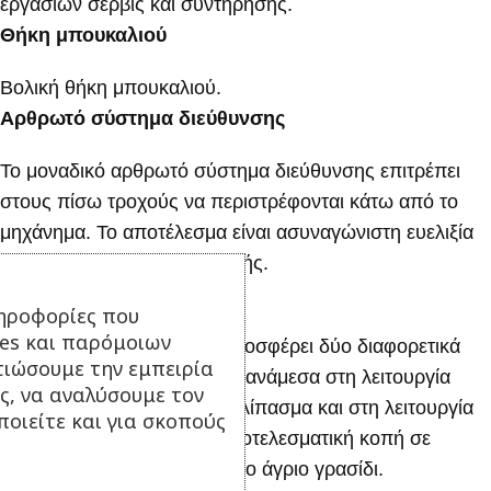
εργασιών σέρβις και συντήρησης.
Θήκη μπουκαλιού
Βολική θήκη μπουκαλιού.
Αρθρωτό σύστημα διεύθυνσης
Το μοναδικό αρθρωτό σύστημα διεύθυνσης επιτρέπει
στους πίσω τροχούς να περιστρέφονται κάτω από το
μηχάνημα. Το αποτέλεσμα είναι ασυναγώνιστη ευελιξία
με πολύ μικρή ακτίνα στροφής.
Πλαίσιο κοπής Combi
ηροφορίες που
ies και παρόμοιων
Το πλαίσιο κοπής Combi προσφέρει δύο διαφορετικά
τιώσουμε την εμπειρία
συστήματα κοπής. Επιλέξτε ανάμεσα στη λειτουργία
ς, να αναλύσουμε τον
BioClip® για κοπή σε χορτολίπασμα και στη λειτουργία
οιείτε και για σκοπούς
οπίσθιας εκτόξευσης για αποτελεσματική κοπή σε
περιοχές με ψηλότερο και πιο άγριο γρασίδι.