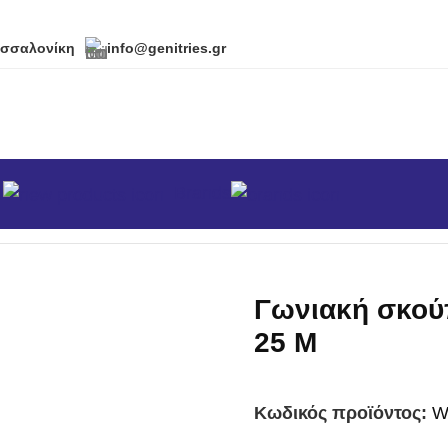
εσσαλονίκη
info@genitries.gr
α
Brands
πα Multi Star BW 25 M
Γωνιακή σκούπ
25 M
Κωδικός προϊόντος:
W