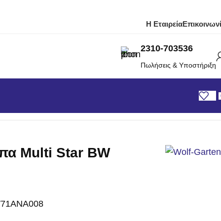
Η Εταιρεία
Επικοινων
2310-703536
Πωλήσεις & Υποστήριξη
α Multi Star BW
71ANA008