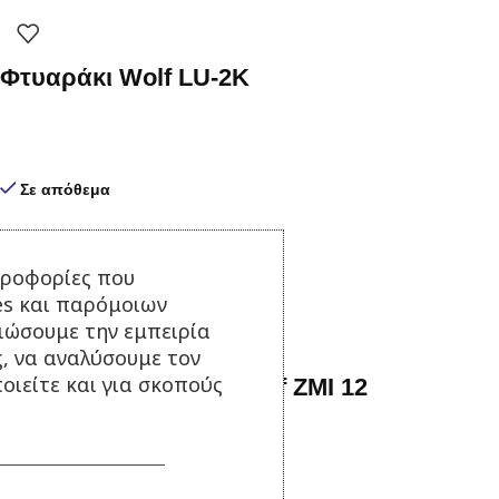
Φτυαράκι Wolf LU-2K
Σε απόθεμα
9,50
€
με Φ.Π.Α.
Προσθήκη στο καλάθι
ηροφορίες που
es και παρόμοιων
τιώσουμε την εμπειρία
ς, να αναλύσουμε τον
οιείτε και για σκοπούς
Κοντάρι αλουμινίου Wolf ZMI 12
Σε απόθεμα