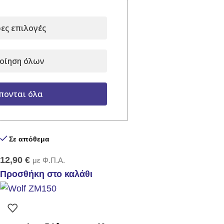
12,00
€
με Φ.Π.Α.
ες επιλογές
Προσθήκη στο καλάθι
οίηση όλων
Σκαλιστήρι Wolf LN-2K
πονται όλα
Σε απόθεμα
12,90
€
με Φ.Π.Α.
Προσθήκη στο καλάθι