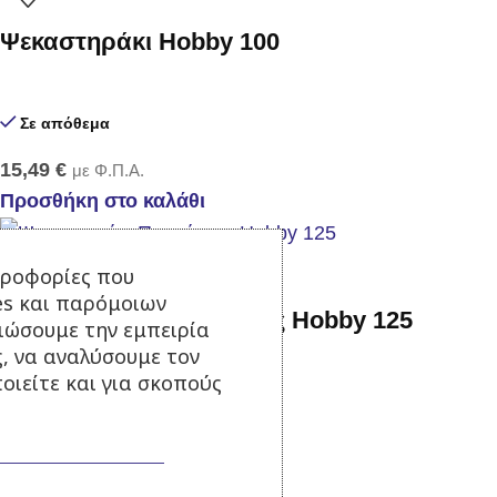
Ψεκαστηράκι Hobby 100
Σε απόθεμα
15,49
€
με Φ.Π.Α.
Προσθήκη στο καλάθι
ηροφορίες που
es και παρόμοιων
Ψεκαστηράκι Προπίεσης Hobby 125
τιώσουμε την εμπειρία
ς, να αναλύσουμε τον
οιείτε και για σκοπούς
Σε απόθεμα
25,00
€
με Φ.Π.Α.
Προσθήκη στο καλάθι