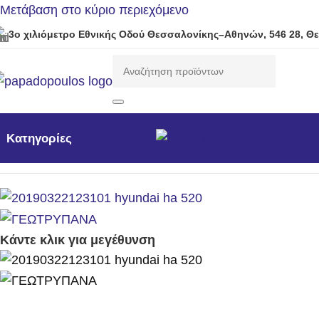
Μετάβαση στο κύριο περιεχόμενο
3ο χιλιόμετρο Εθνικής Οδού Θεσσαλονίκης–Αθηνών, 546 28, Θ
Προσφορές
Νέα προϊόντ
Κατηγορίες
Αρχική σελίδα
/
Μηχανήματα Κήπου /Δάσους / Βιομηχανι
Κάντε κλικ για μεγέθυνση