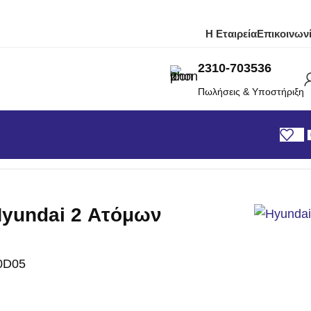
Η Εταιρεία
Επικοινων
2310-703536
Πωλήσεις & Υποστήριξη
yundai 2 Ατόμων
0D05