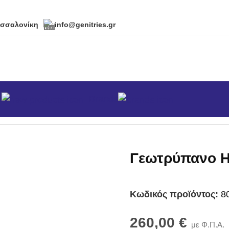
εσσαλονίκη
info@genitries.gr
α
Brands
κά
/
Γεωτρύπανα
/
Γεωτρύπανο Hyundai 2 Ατόμων
Γεωτρύπανο H
Κωδικός προϊόντος:
8
260,00
€
με Φ.Π.Α.