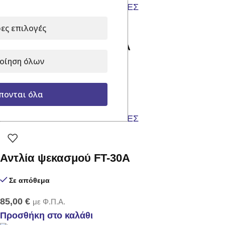
ες επιλογές
Αντλία Ψεκασμού FT-22Α
οίηση όλων
Σε απόθεμα
75,00
€
με Φ.Π.Α.
πονται όλα
Προσθήκη στο καλάθι
Αντλία ψεκασμού FT-30Α
Σε απόθεμα
85,00
€
με Φ.Π.Α.
Προσθήκη στο καλάθι