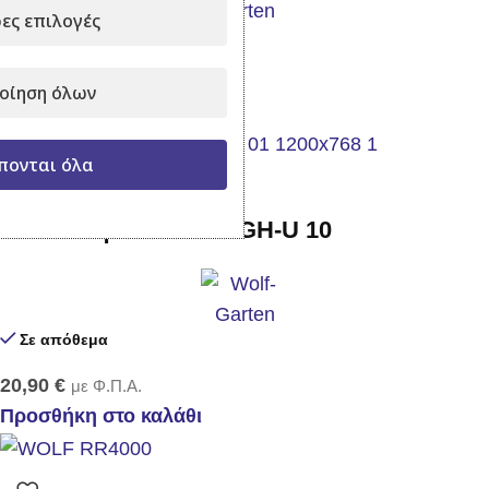
ες επιλογές
Σε απόθεμα
17,50
€
με Φ.Π.Α.
οίηση όλων
Προσθήκη στο καλάθι
πονται όλα
Γάντια κήπου WOLF GH-U 10
Σε απόθεμα
20,90
€
με Φ.Π.Α.
Προσθήκη στο καλάθι