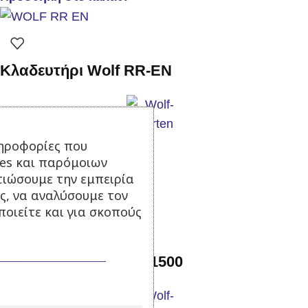
Κλαδευτήρι Wolf RR-EN
Σε απόθεμα
ηροφορίες που
ies και παρόμοιων
15,50
€
με Φ.Π.Α.
τιώσουμε την εμπειρία
Προσθήκη στο καλάθι
ς, να αναλύσουμε τον
οιείτε και για σκοπούς
Κλαδευτήρι Wolf RR 1500