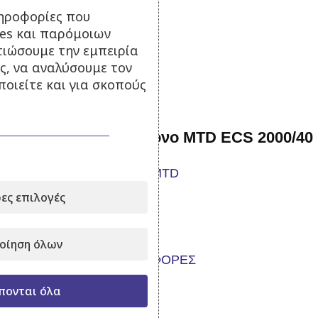
ηροφορίες που
99,00
€
με Φ.Π.Α.
ies και παρόμοιων
Προσθήκη στο καλάθι
τιώσουμε την εμπειρία
ς, να αναλύσουμε τον
-20%
οιείτε και για σκοπούς
Ηλεκτρικό Αλυσοπρίονο MTD ECS 2000/40
Σε απόθεμα
ες επιλογές
119,00
€
149,00
€
με Φ.Π.Α.
Προσθήκη στο καλάθι
οίηση όλων
-24%
πονται όλα