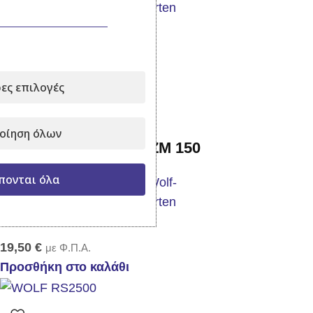
Σε απόθεμα
18,00
€
με Φ.Π.Α.
Προσθήκη στο καλάθι
ες επιλογές
οίηση όλων
Κοντάρι ξύλινο Wolf ZM 150
πονται όλα
Σε απόθεμα
19,50
€
με Φ.Π.Α.
Προσθήκη στο καλάθι