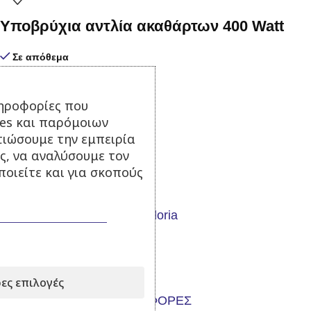
Υποβρύχια αντλία ακαθάρτων 400 Watt
Σε απόθεμα
47,00
€
με Φ.Π.Α.
ηροφορίες που
Προσθήκη στο καλάθι
ies και παρόμοιων
τιώσουμε την εμπειρία
ς, να αναλύσουμε τον
οιείτε και για σκοπούς
Ψεκαστήρας Prima 8
Σε απόθεμα
52,00
€
με Φ.Π.Α.
Προσθήκη στο καλάθι
ες επιλογές