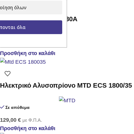
οίηση όλων
Αντλία ψεκασμού FT-30Α
πονται όλα
Σε απόθεμα
85,00
€
με Φ.Π.Α.
Προσθήκη στο καλάθι
Ηλεκτρικό Αλυσοπρίονο MTD ECS 1800/35
Σε απόθεμα
129,00
€
με Φ.Π.Α.
Προσθήκη στο καλάθι