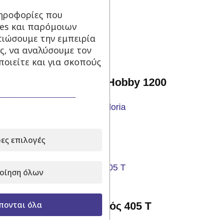
ηροφορίες που
85,00
€
με Φ.Π.Α.
ies και παρόμοιων
Προσθήκη στο καλάθι
τιώσουμε την εμπειρία
ς, να αναλύσουμε τον
οιείτε και για σκοπούς
Ψεκαστήρας πλάτης Hobby 1200
Σε απόθεμα
109,00
€
ες επιλογές
με Φ.Π.Α.
Προσθήκη στο καλάθι
οίηση όλων
πονται όλα
Ψεκαστήρας μεταλλικός 405 Τ