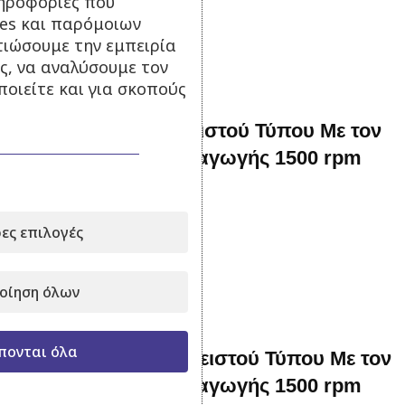
ηροφορίες που
11.000,00
€
με Φ.Π.Α.
ies και παρόμοιων
Προσθήκη στο καλάθι
τιώσουμε την εμπειρία
ς, να αναλύσουμε τον
οιείτε και για σκοπούς
88 kva Γεννήτρια Κλειστού Τύπου Με τον
αυτόματο πίνακα μεταγωγής 1500 rpm
Σε απόθεμα
ες επιλογές
18.900,00
€
με Φ.Π.Α.
Προσθήκη στο καλάθι
οίηση όλων
πονται όλα
110 kva Γεννήτρια Κλειστού Τύπου Με τον
αυτόματο πίνακα μεταγωγής 1500 rpm