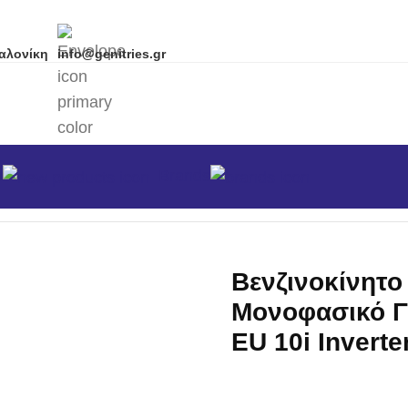
αλονίκη
info@genitries.gr
α
Brands
σικά
/
Βενζινοκίνητο Βαλιτσάκι Μονοφασικό Γεννήτρια
Βενζινοκίνητο
Μονοφασικό Γ
EU 10i Inverte