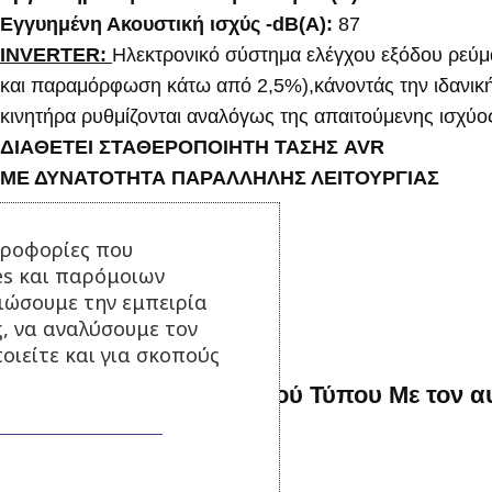
Εγγυημένη Ακουστική ισχύς -dB(A):
87
INVERTER:
Ηλεκτρονικό σύστημα ελέγχου εξόδου ρεύμα
και παραμόρφωση κάτω από 2,5%),κάνοντάς την ιδανική γ
κινητήρα ρυθμίζονται αναλόγως της απαιτούμενης ισχύο
ΔΙΑΘΕΤΕΙ ΣΤΑΘΕΡΟΠΟΙΗΤΗ ΤΑΣΗΣ AVR
ΜΕ ΔΥΝΑΤΟΤΗΤΑ ΠΑΡΑΛΛΗΛΗΣ ΛΕΙΤΟΥΡΓΙΑΣ
ηροφορίες που
Σχετικά Προϊόντα
es και παρόμοιων
τιώσουμε την εμπειρία
ς, να αναλύσουμε τον
οιείτε και για σκοπούς
22 kva Γεννήτρια Κλειστού Τύπου Με τον 
Σε απόθεμα
11.000,00
€
με Φ.Π.Α.