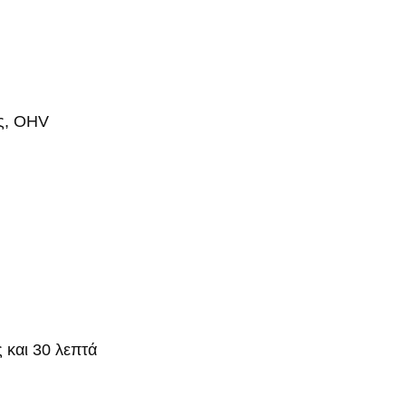
ς, OHV
 και 30 λεπτά