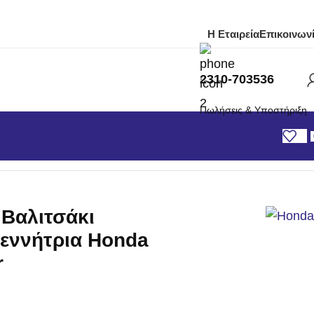
Η Εταιρεία
Επικοινων
2310-703536
Πωλήσεις & Υποστήριξη
 Honda EU 10i Inverter
 Βαλιτσάκι
εννήτρια Honda
r