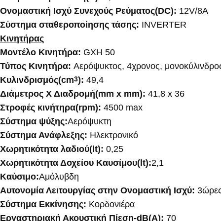
Ονομαστική Ισχύ Συνεχούς Ρεύματος(DC):
12V/8A
Σύστημα σταθεροποίησης τάσης:
INVERTER
Κινητήρας
Μοντέλο Κινητήρα:
GXH 50
Τύπος Κινητήρα:
Αερόψυκτος, 4χρονος, μονοκύλινδρο
Κυλινδρισμός(cm
):
49,4
3
Διάμετρος Χ Διαδρομή(mm x mm):
41,8 x 36
Στροφές κινήτηρα(rpm):
4500 max
Σύστημα ψύξης:
Αερόψυκτη
Σύστημα Ανάφλεξης:
Ηλεκτρονικό
Χωρητικότητα λαδιού(lt):
0,25
Χωρητικότητα Δοχείου Καυσίμου(lt):
2,1
Καύσιμο:
Αμόλυβδη
Αυτονομία Λειτουργίας στην Ονομαστική Ισχύ:
3ώρες
Σύστημα Εκκίνησης:
Κορδονιέρα
Εργαστηριακή Ακουστική Πίεση-dB(A):
70