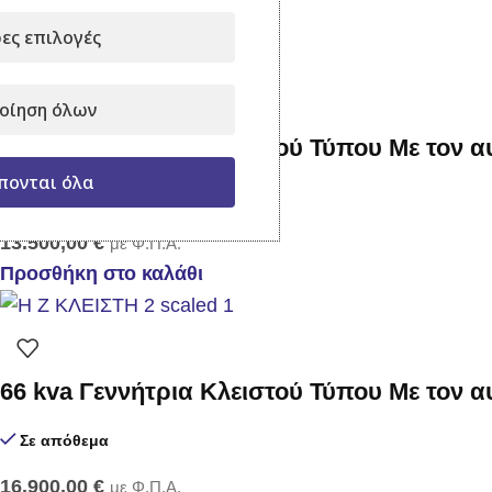
Προσθήκη στο καλάθι
ες επιλογές
οίηση όλων
33 kva Γεννήτρια Κλειστού Τύπου Με τον 
πονται όλα
Σε απόθεμα
13.500,00
€
με Φ.Π.Α.
Προσθήκη στο καλάθι
66 kva Γεννήτρια Κλειστού Τύπου Με τον 
Σε απόθεμα
16.900,00
€
με Φ.Π.Α.