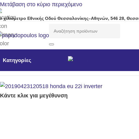
Μετάβαση στο κύριο περιεχόμενο
ο χιλιόμετρο Εθνικής Οδού Θεσσαλονίκης–Αθηνών, 546 28, Θεσσ
Προσφορές
Νέα προϊόντ
Κατηγορίες
Αρχική σελίδα
/
Γεννήτριες
/
Η/Ζ βενζίνης 3000rpm
/
Μονοφα
Κάντε κλικ για μεγέθυνση