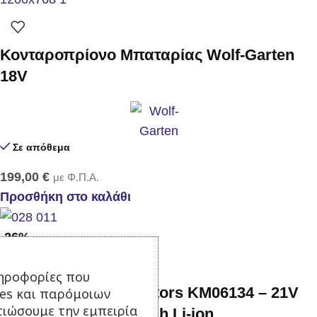
Κονταροπρίονο Μπαταρίας Wolf-Garten
18V
Σε απόθεμα
199,00
€
με Φ.Π.Α.
Προσθήκη στο καλάθι
-26%
ηροφορίες που
Πολυεργαλείο LG Motors KM06134 – 21V
ies και παρόμοιων
τιώσουμε την εμπειρία
9σε1 – 1 μπαταρία 2Ah Li-ion