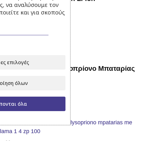
ς, να αναλύσουμε τον
οιείτε και για σκοπούς
Σε απόθεμα
199,00
€
270,00
€
με Φ.Π.Α.
Προσθήκη στο καλάθι
ες επιλογές
Επαγγελματικό Αλυσοπρίονο Μπαταρίας
με 25cm λάμα
οίηση όλων
Εκτός αποθέματος
πονται όλα
210,00
€
με Φ.Π.Α.
Διαβάστε περισσότερα