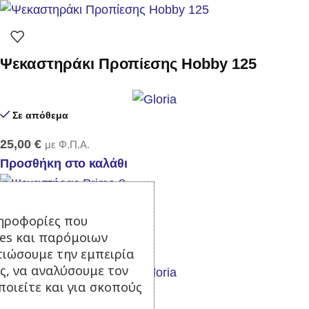
Ψεκαστηράκι Προπίεσης Hobby 125
Σε απόθεμα
25,00
€
με Φ.Π.Α.
Προσθήκη στο καλάθι
ηροφορίες που
Ψεκαστήρας Prima 8
ies και παρόμοιων
τιώσουμε την εμπειρία
ς, να αναλύσουμε τον
οιείτε και για σκοπούς
Σε απόθεμα