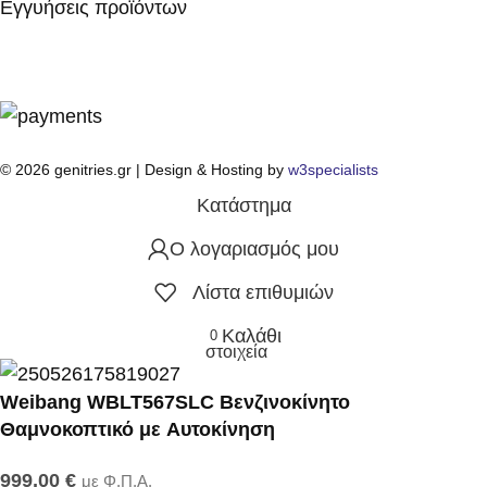
Εγγυήσεις προϊόντων
© 2026 genitries.gr | Design & Hosting by
w3specialists
Κατάστημα
Ο λογαριασμός μου
Λίστα επιθυμιών
Καλάθι
0
στοιχεία
Weibang WBLT567SLC Βενζινοκίνητο
Θαμνοκοπτικό με Aυτοκίνηση
999,00
€
με Φ.Π.Α.