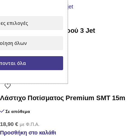
ες επιλογές
Μεταλλικό πιστόλι νερού 3 Jet
οίηση όλων
Σε απόθεμα
17,90
€
με Φ.Π.Α.
πονται όλα
Προσθήκη στο καλάθι
Λάστιχο Ποτίσματος Premium SMT 15m
Σε απόθεμα
18,90
€
με Φ.Π.Α.
Προσθήκη στο καλάθι