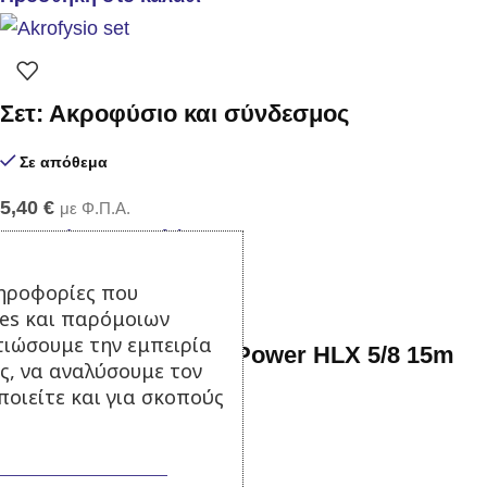
Σετ: Ακροφύσιο και σύνδεσμος
Σε απόθεμα
5,40
€
με Φ.Π.Α.
Προσθήκη στο καλάθι
ηροφορίες που
ies και παρόμοιων
τιώσουμε την εμπειρία
Λάστιχο Ποτίσματος Power HLX 5/8 15m
ς, να αναλύσουμε τον
οιείτε και για σκοπούς
Σε απόθεμα
15,90
€
με Φ.Π.Α.
Προσθήκη στο καλάθι