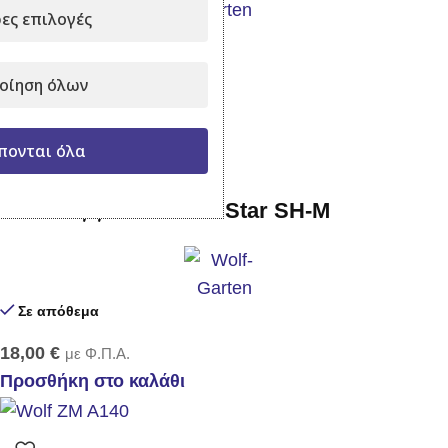
ες επιλογές
Σε απόθεμα
17,50
€
με Φ.Π.Α.
οίηση όλων
Προσθήκη στο καλάθι
πονται όλα
Τσάπα ζιζανίων Multi Star SH-M
Σε απόθεμα
18,00
€
με Φ.Π.Α.
Προσθήκη στο καλάθι