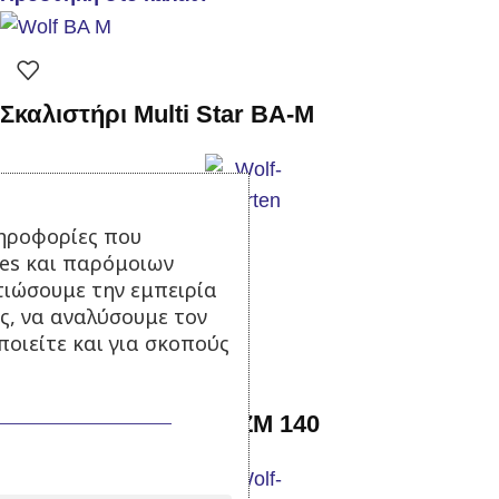
Σκαλιστήρι Multi Star BA-M
Σε απόθεμα
ηροφορίες που
ies και παρόμοιων
14,50
€
με Φ.Π.Α.
τιώσουμε την εμπειρία
Προσθήκη στο καλάθι
ς, να αναλύσουμε τον
οιείτε και για σκοπούς
Κοντάρι ξύλινο Wolf ZM 140