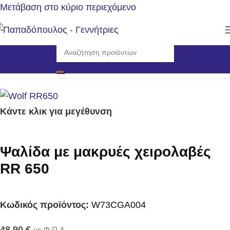
Μετάβαση στο κύριο περιεχόμενο
Αρχική σελίδα
/
Εργαλεία
/
Εργαλεία Χειρός
Κάντε κλικ για μεγέθυνση
Ψαλίδα με μακρυές χειρολαβές
RR 650
Κωδικός προϊόντος:
W73CGA004
48,90
€
με Φ.Π.Α.