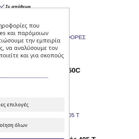
Σε απόθεμα
75,00
€
με Φ.Π.Α.
ηροφορίες που
Προσθήκη στο καλάθι
ies και παρόμοιων
τιώσουμε την εμπειρία
-24%
ς, να αναλύσουμε τον
οιείτε και για σκοπούς
Αντλία ψεκασμού TF 50C
Σε απόθεμα
160,00
€
210,00
€
με Φ.Π.Α.
ες επιλογές
Προσθήκη στο καλάθι
οίηση όλων