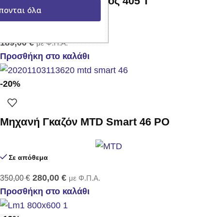
Ψεκαστήρας μεταλλικός 405 Τ
πονται όλα
Σε απόθεμα
189,00
€
με Φ.Π.Α.
Προσθήκη στο καλάθι
-20%
Μηχανή Γκαζόν MTD Smart 46 PO
Σε απόθεμα
280,00
€
350,00
€
με Φ.Π.Α.
Προσθήκη στο καλάθι