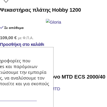
Ψεκαστήρας πλάτης Hobby 1200
Σε απόθεμα
109,00
€
με Φ.Π.Α.
Προσθήκη στο καλάθι
-20%
ηροφορίες που
ies και παρόμοιων
τιώσουμε την εμπειρία
Ηλεκτρικό Αλυσοπρίονο MTD ECS 2000/40
ς, να αναλύσουμε τον
οιείτε και για σκοπούς
Σε απόθεμα
119,00
€
149,00
€
με Φ.Π.Α.