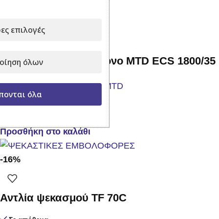
Προσθήκη στο καλάθι
ες επιλογές
Ηλεκτρικό Αλυσοπρίονο MTD ECS 1800/35
οίηση όλων
πονται όλα
Σε απόθεμα
129,00
€
με Φ.Π.Α.
Προσθήκη στο καλάθι
-16%
Αντλία ψεκασμού TF 70C