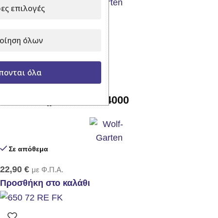
ες επιλογές
Σε απόθεμα
20,90
€
με Φ.Π.Α.
οίηση όλων
Προσθήκη στο καλάθι
πονται όλα
Κλαδευτήρι Wolf RS 4000
Σε απόθεμα
22,90
€
με Φ.Π.Α.
Προσθήκη στο καλάθι