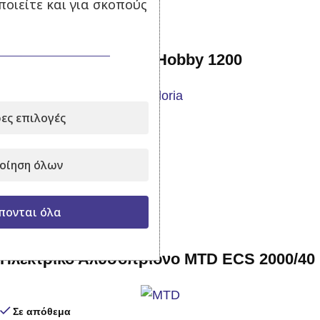
οιείτε και για σκοπούς
Ψεκαστήρας πλάτης Hobby 1200
Σε απόθεμα
ες επιλογές
109,00
€
με Φ.Π.Α.
Προσθήκη στο καλάθι
οίηση όλων
-20%
πονται όλα
Ηλεκτρικό Αλυσοπρίονο MTD ECS 2000/40
Σε απόθεμα