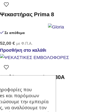
Ψεκαστήρας Prima 8
Σε απόθεμα
52,00
€
με Φ.Π.Α.
Προσθήκη στο καλάθι
Αντλία ψεκασμού FT-30Α
Σε απόθεμα
ηροφορίες που
ies και παρόμοιων
85,00
€
με Φ.Π.Α.
τιώσουμε την εμπειρία
Προσθήκη στο καλάθι
ς, να αναλύσουμε τον