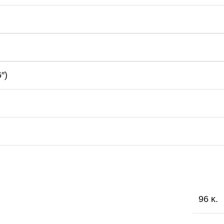
″)
96 κ.