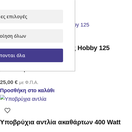
Σχετικά Προϊόντα
ες επιλογές
οίηση όλων
Ψεκαστηράκι Προπίεσης Hobby 125
πονται όλα
Σε απόθεμα
25,00
€
με Φ.Π.Α.
Προσθήκη στο καλάθι
Υποβρύχια αντλία ακαθάρτων 400 Watt