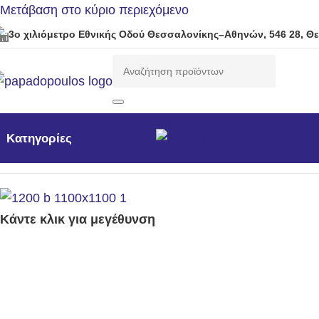
Μετάβαση στο κύριο περιεχόμενο
3ο χιλιόμετρο Εθνικής Οδού Θεσσαλονίκης–Αθηνών, 546 28, Θ
Προσφορές
Νέα προϊόντ
Κατηγορίες
Αρχική σελίδα
/
Μηχανήματα Κήπου /Δάσους / Βιομηχανι
Κάντε κλικ για μεγέθυνση