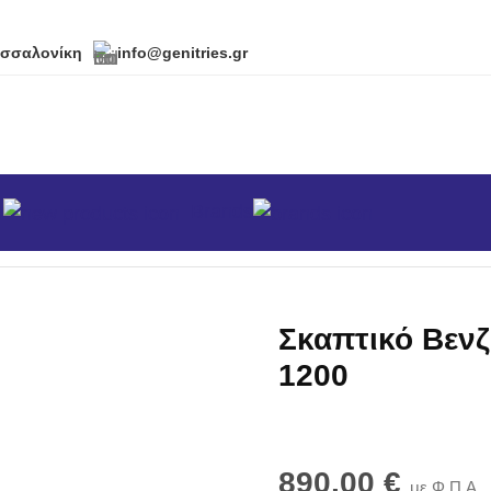
εσσαλονίκη
info@genitries.gr
α
Brands
κά
/
Σκαπτικά-Φρέζες
/
Σκαπτικό Βενζίνης Master LC 120
Σκαπτικό Βενζ
1200
890,00
€
με Φ.Π.Α.