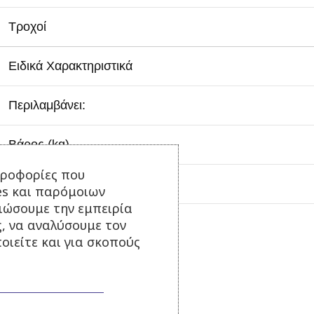
Τροχοί
Ειδικά Χαρακτηριστικά
Περιλαμβάνει:
Βάρος (kg)
ηροφορίες που
Εγγύηση
es και παρόμοιων
τιώσουμε την εμπειρία
ς, να αναλύσουμε τον
Επιπλέον πληροφορίες
οιείτε και για σκοπούς
ΒΆΡΟΣ