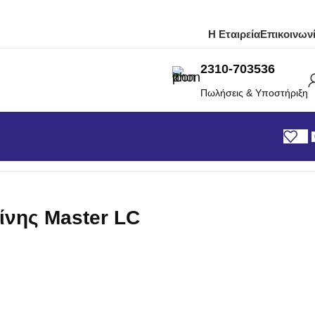
Η Εταιρεία
Επικοινων
2310-703536
Πωλήσεις & Υποστήριξη
0
ίνης Master LC