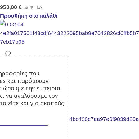
950,00
€
με Φ.Π.Α.
Προσθήκη στο καλάθι
Λέβητας DIAS 80
ηροφορίες που
ies και παρόμοιων
Σε απόθεμα
τιώσουμε την εμπειρία
1.050,00
€
με Φ.Π.Α.
ς, να αναλύσουμε τον
Προσθήκη στο καλάθι
οιείτε και για σκοπούς