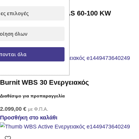
Καυστήρας Pellet DIAS 60-100 KW
ες επιλογές
Σε απόθεμα
οίηση όλων
1.488,00
€
με Φ.Π.Α.
Προσθήκη στο καλάθι
πονται όλα
Burnit WBS 30 Ενεργειακός
Διαθέσιμο για προπαραγγελία
2.099,00
€
με Φ.Π.Α.
Προσθήκη στο καλάθι