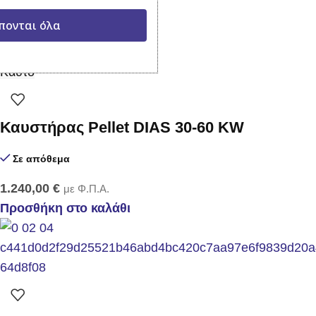
1.200,00
€
με Φ.Π.Α.
πονται όλα
Προσθήκη στο καλάθι
Καυτό
Καυστήρας Pellet DIAS 30-60 KW
Σε απόθεμα
1.240,00
€
με Φ.Π.Α.
Προσθήκη στο καλάθι