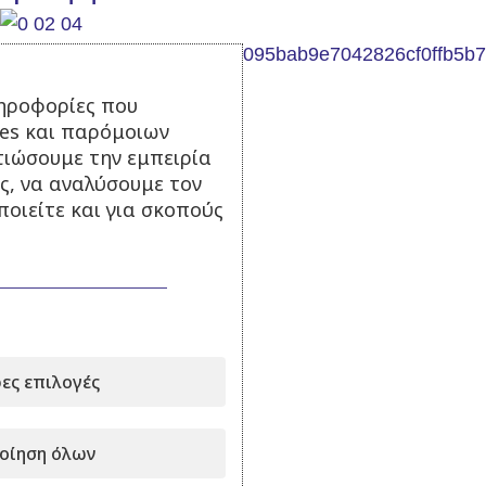
ηροφορίες που
ies και παρόμοιων
τιώσουμε την εμπειρία
Λέβητας DIAS 60
ς, να αναλύσουμε τον
οιείτε και για σκοπούς
Σε απόθεμα
950,00
€
με Φ.Π.Α.
Προσθήκη στο καλάθι
ες επιλογές
Λέβητας DIAS 100
οίηση όλων
Σε απόθεμα