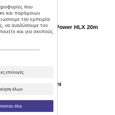
ηροφορίες που
ies και παρόμοιων
τιώσουμε την εμπειρία
ς, να αναλύσουμε τον
Λάστιχο Ποτίσματος Power HLX 20m
οιείτε και για σκοπούς
Σε απόθεμα
19,90
€
με Φ.Π.Α.
Προσθήκη στο καλάθι
ες επιλογές
Καρούλι λάστιχου mini
οίηση όλων
Σε απόθεμα
πονται όλα
19,90
€
με Φ.Π.Α.
Προσθήκη στο καλάθι