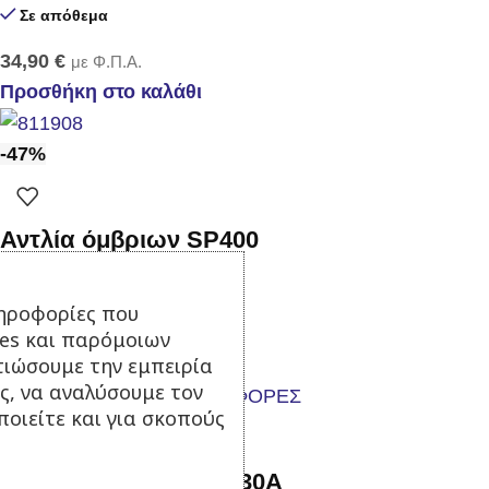
Σε απόθεμα
34,90
€
με Φ.Π.Α.
Προσθήκη στο καλάθι
-47%
Αντλία όμβριων SP400
Σε απόθεμα
ηροφορίες που
45,00
€
85,00
€
με Φ.Π.Α.
ies και παρόμοιων
τιώσουμε την εμπειρία
Προσθήκη στο καλάθι
ς, να αναλύσουμε τον
οιείτε και για σκοπούς
Αντλία ψεκασμού FT-30Α