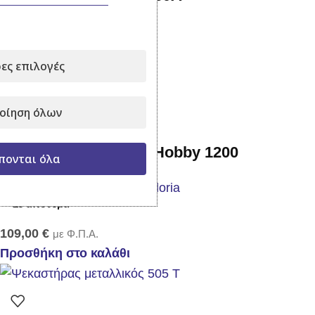
Σε απόθεμα
85,00
€
με Φ.Π.Α.
ες επιλογές
Προσθήκη στο καλάθι
οίηση όλων
Ψεκαστήρας πλάτης Hobby 1200
πονται όλα
Σε απόθεμα
109,00
€
με Φ.Π.Α.
Προσθήκη στο καλάθι