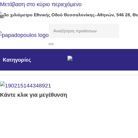
Μετάβαση στο κύριο περιεχόμενο
3ο χιλιόμετρο Εθνικής Οδού Θεσσαλονίκης–Αθηνών, 546 28, Θ
Προσφορές
Νέα προϊόντ
Κατηγορίες
Αρχική σελίδα
/
Μηχανήματα Κήπου /Δάσους / Βιομηχανι
Κάντε κλικ για μεγέθυνση