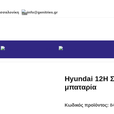
εσσαλονίκη
info@genitries.gr
α
Brands
κά
/
Σκαπτικά-Φρέζες
/
Hyundai 12H Σκαπτικό με μίζα και
Hyundai 12H Σ
μπαταρία
Κωδικός προϊόντος:
8