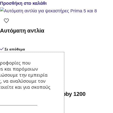
Προσθήκη στο καλάθι
Αυτόματη αντλία
Σε απόθεμα
99,00
€
με Φ.Π.Α.
ηροφορίες που
Προσθήκη στο καλάθι
es και παρόμοιων
τιώσουμε την εμπειρία
ς, να αναλύσουμε τον
οιείτε και για σκοπούς
Ψεκαστήρας πλάτης Hobby 1200
Σε απόθεμα