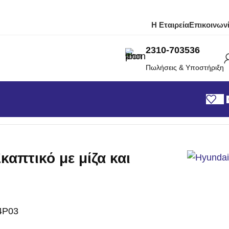
Η Εταιρεία
Επικοινων
2310-703536
Πωλήσεις & Υποστήριξη
 μπαταρία
καπτικό με μίζα και
4P03