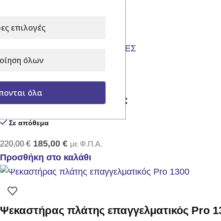
109,00
€
με Φ.Π.Α.
ες επιλογές
Προσθήκη στο καλάθι
οίηση όλων
-16%
πονται όλα
Αντλία ψεκασμού TF 70C
Σε απόθεμα
185,00
€
220,00
€
με Φ.Π.Α.
Προσθήκη στο καλάθι
Ψεκαστήρας πλάτης επαγγελματικός Pro 1