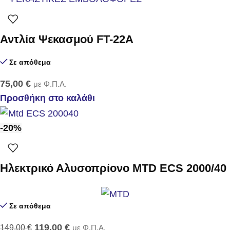
Αντλία Ψεκασμού FT-22Α
Σε απόθεμα
75,00
€
με Φ.Π.Α.
Προσθήκη στο καλάθι
-20%
Ηλεκτρικό Αλυσοπρίονο MTD ECS 2000/40
Σε απόθεμα
119,00
€
149,00
€
με Φ.Π.Α.