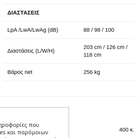
ΔΙΑΣΤΑΣΕΙΣ
LpA /LwA/LwAg (dB)
88 / 98 / 100
203 cm / 126 cm /
Διαστάσεις (L/W/H)
118 cm
Βάρος net
256 kg
Επιπλέον πληροφορίες
ηροφορίες που
400 κ.
ΒΆΡΟΣ
ies και παρόμοιων