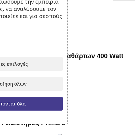
τιώσουμε την εμπειρία
ς, να αναλύσουμε τον
οιείτε και για σκοπούς
Σχετικά Προϊόντα
Υποβρύχια αντλία ακαθάρτων 400 Watt
ες επιλογές
Σε απόθεμα
47,00
€
με Φ.Π.Α.
οίηση όλων
Προσθήκη στο καλάθι
πονται όλα
Ψεκαστήρας Prima 8