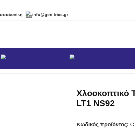
εσσαλονίκη
info@genitries.gr
α
Brands
κά
/
Χλοοκοπτικά Τρακτέρ
/
Χλοοκοπτικό Τρακτέρ Cub Ca
Χλοοκοπτικό 
LT1 NS92
Κωδικός προϊόντος:
C