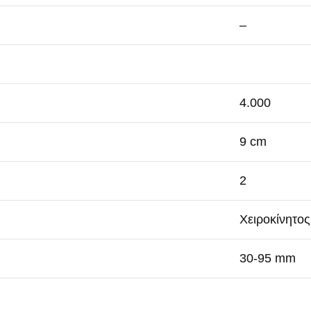
–
4.000
9 cm
2
Χειροκίνητο
30-95 mm