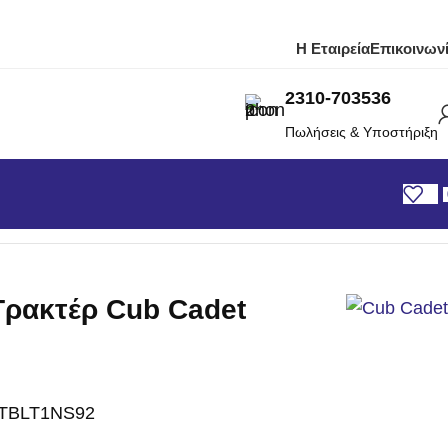
Η Εταιρεία
Επικοινων
2310-703536
Πωλήσεις & Υποστήριξη
det LT1 NS92
Τρακτέρ Cub Cadet
TBLT1NS92