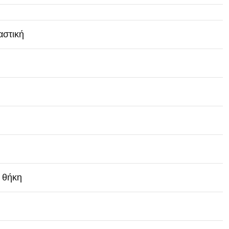
αστική
 θήκη