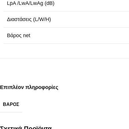
LpA /LwA/LwAg (dB)
Διαστάσεις (L/W/H)
Βάρος net
Επιπλέον πληροφορίες
ΒΆΡΟΣ
Σχετικά Προϊόντα