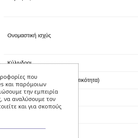
Ονομαστική ισχύς
Κύλινδροι
ηροφορίες που
Ρεζερβουάρ καυσίμου (χωρητικότητα)
es και παρόμοιων
τιώσουμε την εμπειρία
ΣΥΣΤΗΜΑ ΚΙΝΗΣΗΣ
ς, να αναλύσουμε τον
οιείτε και για σκοπούς
Κίνηση
Αριθμός ταχυτήτων