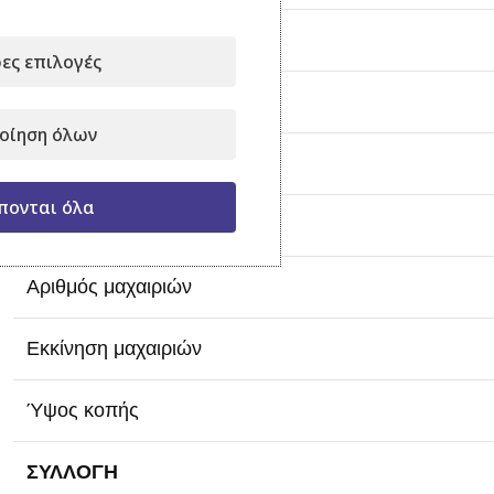
Cruise control
ες επιλογές
ΣΥΣΤΗΜΑ ΚΟΠΗΣ
οίηση όλων
Έκταση κομής σε m
/h
2
πονται όλα
Πλάτος κοπής
Αριθμός μαχαιριών
Εκκίνηση μαχαιριών
Ύψος κοπής
ΣΥΛΛΟΓΗ