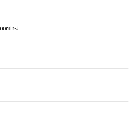
800min
-1