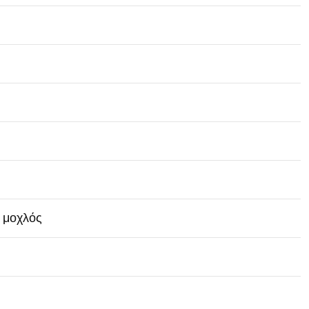
ς μοχλός