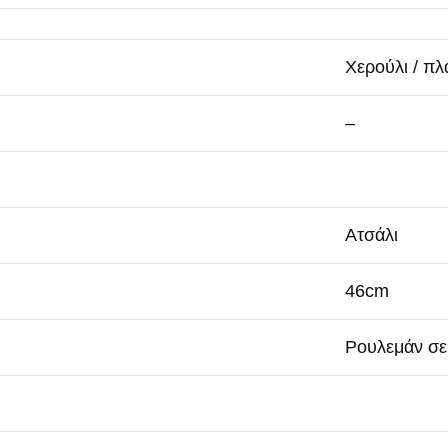
Χερούλι / πλ
–
Ατσάλι
46cm
Ρουλεμάν σε