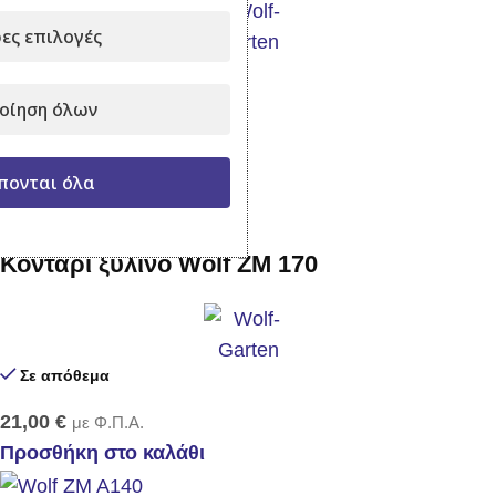
ες επιλογές
Σε απόθεμα
οίηση όλων
18,00
€
με Φ.Π.Α.
Προσθήκη στο καλάθι
πονται όλα
Κοντάρι ξύλινο Wolf ZM 170
Σε απόθεμα
21,00
€
με Φ.Π.Α.
Προσθήκη στο καλάθι