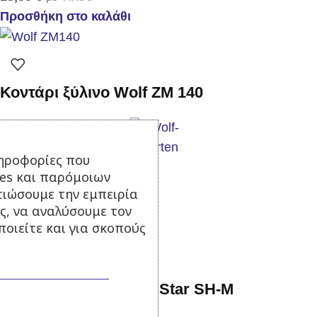
Προσθήκη στο καλάθι
Κοντάρι ξύλινο Wolf ZM 140
ηροφορίες που
Σε απόθεμα
ies και παρόμοιων
τιώσουμε την εμπειρία
17,50
€
με Φ.Π.Α.
ς, να αναλύσουμε τον
Προσθήκη στο καλάθι
οιείτε και για σκοπούς
Τσάπα ζιζανίων Multi Star SH-M