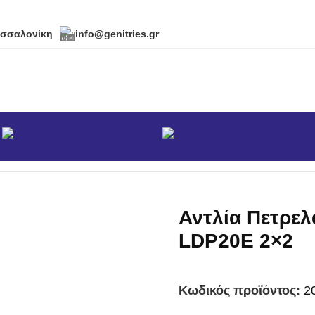
εσσαλονίκη
info@genitries.gr
α
Brands
κά
/
Αντλίες
/
Αντλίες Πετρελαίου
/
Αντλία Πετρελαίου MIY
Αντλία Πετρε
LDP20E 2×2
Κωδικός προϊόντος:
2