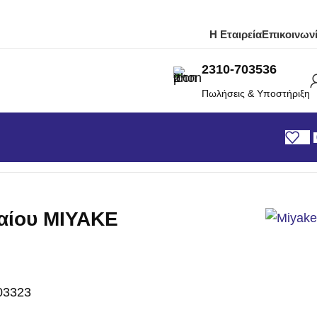
Η Εταιρεία
Επικοινων
2310-703536
Πωλήσεις & Υποστήριξη
AKE LDP20E 2×2
λαίου MIYAKE
03323