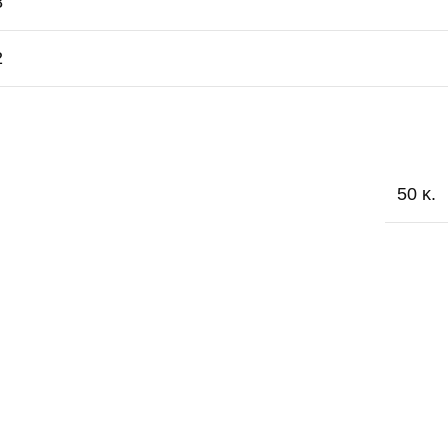
8
2
50 κ.