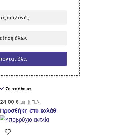
Σε απόθεμα
ες επιλογές
15,49
€
με Φ.Π.Α.
Προσθήκη στο καλάθι
οίηση όλων
πονται όλα
Ψεκαστήρας Prime 3
Σε απόθεμα
24,00
€
με Φ.Π.Α.
Προσθήκη στο καλάθι