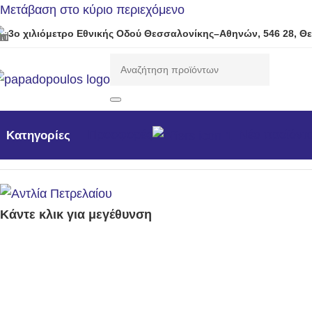
Μετάβαση στο κύριο περιεχόμενο
3ο χιλιόμετρο Εθνικής Οδού Θεσσαλονίκης–Αθηνών, 546 28, Θ
Προσφορές
Νέα προϊόντ
Κατηγορίες
Αρχική σελίδα
/
Μηχανήματα Κήπου /Δάσους / Βιομηχανι
Κάντε κλικ για μεγέθυνση