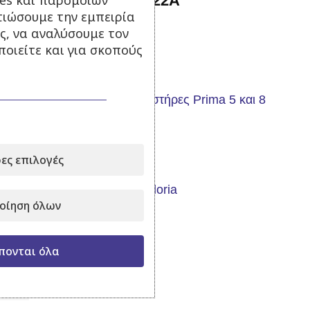
Αντλία Ψεκασμού FT-22Α
τιώσουμε την εμπειρία
ς, να αναλύσουμε τον
Σε απόθεμα
οιείτε και για σκοπούς
75,00
€
με Φ.Π.Α.
Προσθήκη στο καλάθι
Αυτόματη αντλία
ες επιλογές
οίηση όλων
Σε απόθεμα
99,00
€
με Φ.Π.Α.
πονται όλα
Προσθήκη στο καλάθι
-20%