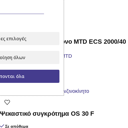
Προσθήκη στο καλάθι
-20%
ες επιλογές
Ηλεκτρικό Αλυσοπρίονο MTD ECS 2000/40
οίηση όλων
Σε απόθεμα
119,00
€
149,00
€
με Φ.Π.Α.
πονται όλα
Προσθήκη στο καλάθι
Ψεκαστικό συγκρότημα OS 30 F
Σε απόθεμα