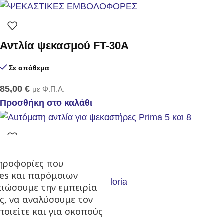
Αντλία ψεκασμού FT-30Α
Σε απόθεμα
85,00
€
με Φ.Π.Α.
Προσθήκη στο καλάθι
Αυτόματη αντλία
ηροφορίες που
ies και παρόμοιων
τιώσουμε την εμπειρία
Σε απόθεμα
ς, να αναλύσουμε τον
οιείτε και για σκοπούς
99,00
€
με Φ.Π.Α.