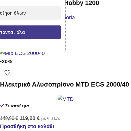
Ψεκαστήρας πλάτης Hobby 1200
οίηση όλων
Σε απόθεμα
πονται όλα
109,00
€
με Φ.Π.Α.
Προσθήκη στο καλάθι
-20%
Ηλεκτρικό Αλυσοπρίονο MTD ECS 2000/40
Σε απόθεμα
119,00
€
149,00
€
με Φ.Π.Α.
Προσθήκη στο καλάθι