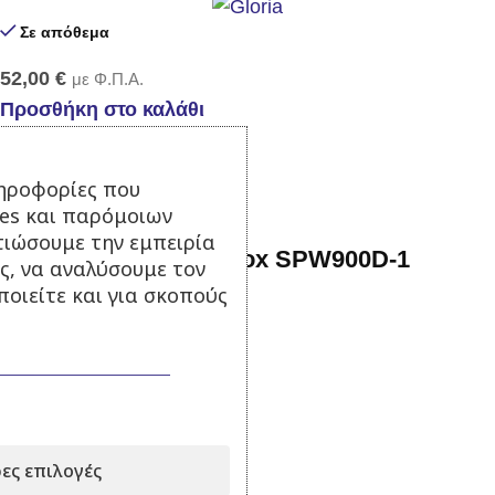
Σε απόθεμα
52,00
€
με Φ.Π.Α.
Προσθήκη στο καλάθι
-43%
ηροφορίες που
ies και παρόμοιων
τιώσουμε την εμπειρία
Αντλία ακαθάρτων Inox SPW900D-1
ς, να αναλύσουμε τον
οιείτε και για σκοπούς
Σε απόθεμα
69,00
€
122,00
€
με Φ.Π.Α.
Προσθήκη στο καλάθι
ες επιλογές