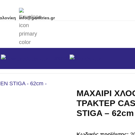
αλονίκη
info@genitries.gr
α
Brands
ο/κων
/
ΜΑΧΑΙΡΙ ΧΛΟΟΚΟΠΤΙΚΟΥ ΤΡΑΚΤΕΡ CASTELG
ΜΑΧΑΙΡΙ ΧΛΟ
ΤΡΑΚΤΕΡ CA
STIGA – 62cm
Κωδικός προϊόντος:
2