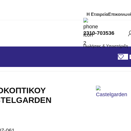
Η Εταιρεία
Επικοινων
2310-703536
Πωλήσεις & Υποστήριξη
ARDEN STIGA – 62cm
ΟΚΟΠΤΙΚΟΥ
STELGARDEN
07-061