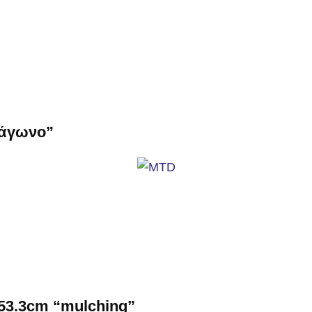
ξάγωνο”
3.3cm “mulching”