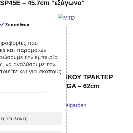
SP45E – 45.7cm “εξάγωνο”
Σε απόθεμα
20,00
€
με Φ.Π.Α.
ηροφορίες που
Προσθήκη στο καλάθι
ies και παρόμοιων
τιώσουμε την εμπειρία
ς, να αναλύσουμε τον
οιείτε και για σκοπούς
ΜΑΧΑΙΡΙ ΧΛΟΟΚΟΠΤΙΚΟΥ ΤΡΑΚΤΕΡ
CASTELGARDEN STIGA – 62cm
Σε απόθεμα
ες επιλογές
25,00
€
με Φ.Π.Α.
Προσθήκη στο καλάθι