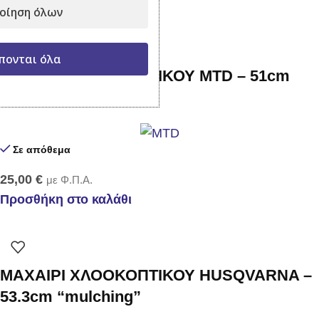
οίηση όλων
πονται όλα
ΜΑΧΑΙΡΙ ΧΛΟΟΚΟΠΤΙΚΟΥ MTD – 51cm
“εξάγωνο”
Σε απόθεμα
25,00
€
με Φ.Π.Α.
Προσθήκη στο καλάθι
ΜΑΧΑΙΡΙ ΧΛΟΟΚΟΠΤΙΚΟΥ HUSQVARNA –
53.3cm “mulching”