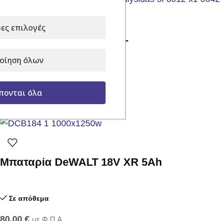
ες επιλογές
Arnold Λάδι Αλυσίδας 5L
οίηση όλων
Σε απόθεμα
πονται όλα
25,00
€
με Φ.Π.Α.
Προσθήκη στο καλάθι
Μπαταρία DeWALT 18V XR 5Ah
Σε απόθεμα
80,00
€
με Φ.Π.Α.