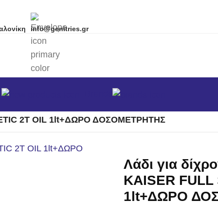
αλονίκη
info@genitries.gr
α
Brands
αταρίες - Φορτιστές
/
THETIC 2T OIL 1lt+ΔΩΡΟ ΔΟΣΟΜΕΤΡΗΤΗΣ
Λάδι για δίχρ
KAISER FULL 
1lt+ΔΩΡΟ Δ