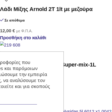
Λάδι Μίξης Arnold 2T 1lt με μεζούρα
Σε απόθεμα
12,00
€
με Φ.Π.Α.
Προσθήκη στο καλάθι
ηροφορίες που
Λάδι Μίξης Gardenman Super-mix-1L
es και παρόμοιων
τιώσουμε την εμπειρία
ς, να αναλύσουμε τον
οιείτε και για σκοπούς
Σε απόθεμα
12,00
€
με Φ.Π.Α.
Προσθήκη στο καλάθι