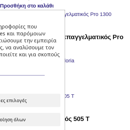
Προσθήκη στο καλάθι
ηροφορίες που
ies και παρόμοιων
Ψεκαστήρας πλάτης επαγγελματικός Pro
τιώσουμε την εμπειρία
1300
ς, να αναλύσουμε τον
οιείτε και για σκοπούς
Σε απόθεμα
209,00
€
με Φ.Π.Α.
Προσθήκη στο καλάθι
ες επιλογές
Ψεκαστήρας μεταλλικός 505 T
οίηση όλων