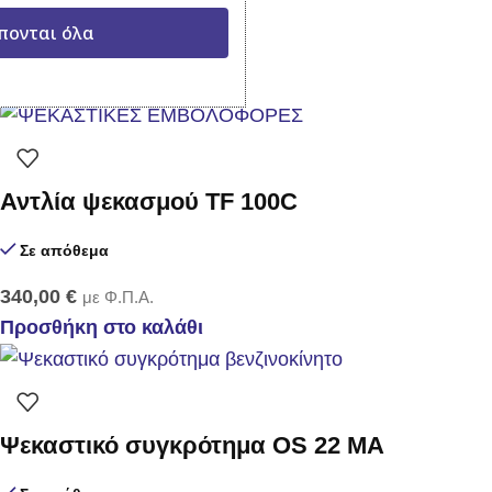
Σε απόθεμα
πονται όλα
235,00
€
με Φ.Π.Α.
Προσθήκη στο καλάθι
Αντλία ψεκασμού TF 100C
Σε απόθεμα
340,00
€
με Φ.Π.Α.
Προσθήκη στο καλάθι
Ψεκαστικό συγκρότημα OS 22 MA