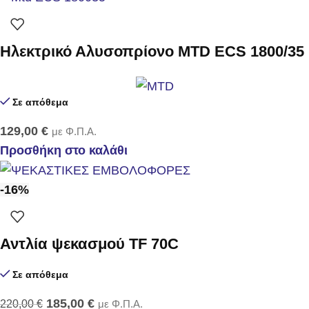
Ηλεκτρικό Αλυσοπρίονο MTD ECS 1800/35
Σε απόθεμα
129,00
€
με Φ.Π.Α.
Προσθήκη στο καλάθι
-16%
Αντλία ψεκασμού TF 70C
Σε απόθεμα
185,00
€
220,00
€
με Φ.Π.Α.