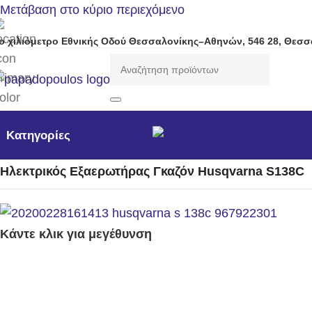
Μετάβαση στο κύριο περιεχόμενο
ο χιλιόμετρο Εθνικής Οδού Θεσσαλονίκης–Αθηνών, 546 28, Θεσσ
Προσφορές
Νέα προϊόντ
Κατηγορίες
Αρχική σελίδα
/
Μηχανήματα Κήπου /Δάσους / Βιομηχανι
Ηλεκτρικός Εξαερωτήρας Γκαζόν Husqvarna S138C
Κάντε κλικ για μεγέθυνση