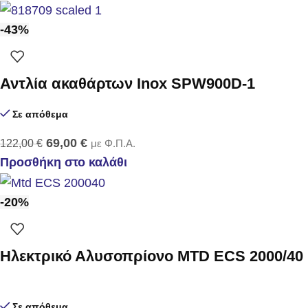
-43%
Αντλία ακαθάρτων Inox SPW900D-1
Σε απόθεμα
69,00
€
122,00
€
με Φ.Π.Α.
Προσθήκη στο καλάθι
-20%
Ηλεκτρικό Αλυσοπρίονο MTD ECS 2000/40
Σε απόθεμα