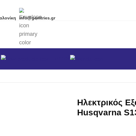
αλονίκη
info@genitries.gr
α
Brands
κά
/
Χλοοκοπτικές μηχανές
/
Χλοοκοπτικές Ηλεκτρικές & Μπ
Ηλεκτρικός Ε
Husqvarna S1