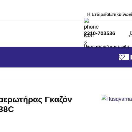
Η Εταιρεία
Επικοινων
2310-703536
Πωλήσεις & Υποστήριξη
αταρίας
/
ξαερωτήρας Γκαζόν
38C