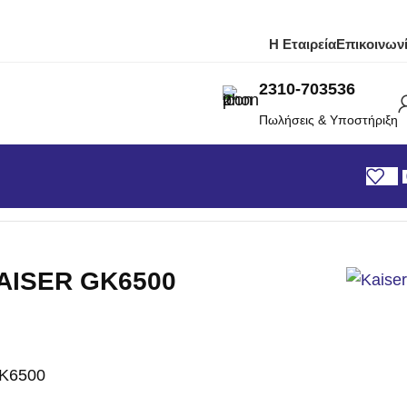
Η Εταιρεία
Επικοινων
2310-703536
Πωλήσεις & Υποστήριξη
AISER GK6500
K6500