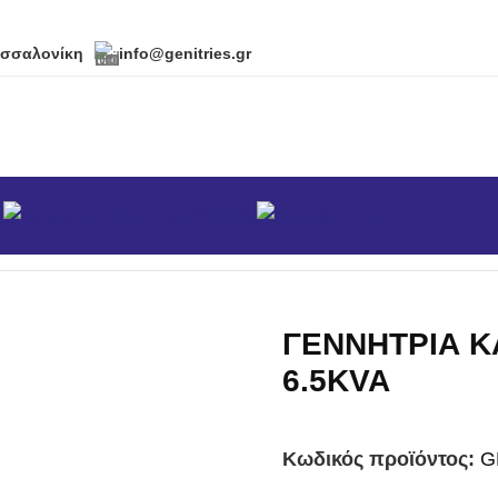
εσσαλονίκη
info@genitries.gr
α
Brands
σικά
/
ΓΕΝΝΗΤΡΙΑ KAISER GK6500 6.5KVA
ΓΕΝΝΗΤΡΙΑ K
6.5KVA
Κωδικός προϊόντος:
G