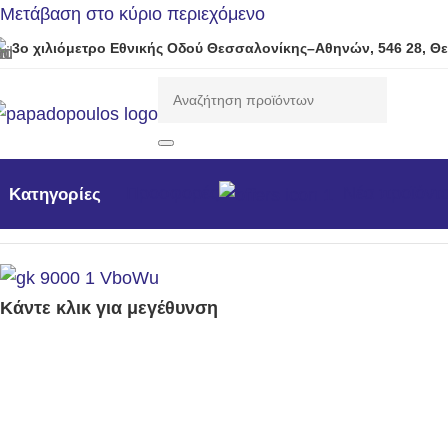
Μετάβαση στο κύριο περιεχόμενο
3ο χιλιόμετρο Εθνικής Οδού Θεσσαλονίκης–Αθηνών, 546 28, Θ
Προσφορές
Νέα προϊόντ
Κατηγορίες
Αρχική σελίδα
/
Γεννήτριες
/
Η/Ζ βενζίνης 3000rpm
/
Μονοφα
Κάντε κλικ για μεγέθυνση