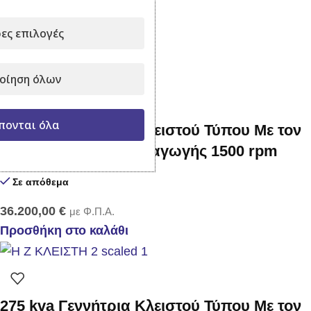
Σε απόθεμα
ες επιλογές
32.500,00
€
με Φ.Π.Α.
Προσθήκη στο καλάθι
οίηση όλων
πονται όλα
220 kva Γεννήτρια Κλειστού Τύπου Με τον
αυτόματο πίνακα μεταγωγής 1500 rpm
Σε απόθεμα
36.200,00
€
με Φ.Π.Α.
Προσθήκη στο καλάθι
275 kva Γεννήτρια Κλειστού Τύπου Με τον