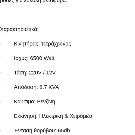
ρόδες
για εύκολη μεταφορά.
Χαρακτηριστικά:
· Κινητήρας: τετράχρονος
· Ισχύς: 6500 Watt
· Τάση: 220
V
/ 12
V
· Απόδοση: 8.7 Κ
VA
· Καύσιμο: Βενζίνη
· Εκκίνηση: Ηλεκτρική & Χειρόμιζα
· Ένταση θορύβου: 65
db