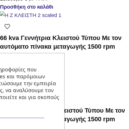
Προσθήκη στο καλάθι
66 kva Γεννήτρια Κλειστού Τύπου Με τον
αυτόματο πίνακα μεταγωγής 1500 rpm
Σε απόθεμα
ηροφορίες που
16.900,00
€
με Φ.Π.Α.
ies και παρόμοιων
Προσθήκη στο καλάθι
τιώσουμε την εμπειρία
ς, να αναλύσουμε τον
οιείτε και για σκοπούς
200 kva Γεννήτρια Κλειστού Τύπου Με τον
αυτόματο πίνακα μεταγωγής 1500 rpm