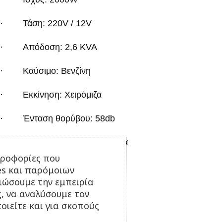
· Τάση: 220
V
/ 12
V
· Απόδοση: 2,6 Κ
VA
· Καύσιμο: Βενζίνη
· Εκκίνηση: Χειρόμιζα
· Ένταση θορύβου: 58
db
· Δοχείο καυσίμου: 3,8 λίτρα
ηροφορίες που
·
Κυβισμός: 79cc
es και παρόμοιων
τιώσουμε την εμπειρία
· Βάρος: 20 κιλά
ς, να αναλύσουμε τον
οιείτε και για σκοπούς