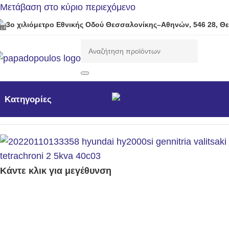
Μετάβαση στο κύριο περιεχόμενο
3ο χιλιόμετρο Εθνικής Οδού Θεσσαλονίκης–Αθηνών, 546 28, Θ
Προσφορές
Νέα προϊόντ
Κατηγορίες
Αρχική σελίδα
/
Γεννήτριες
/
Η/Ζ βενζίνης 3000rpm
/
Μονοφα
Κάντε κλικ για μεγέθυνση