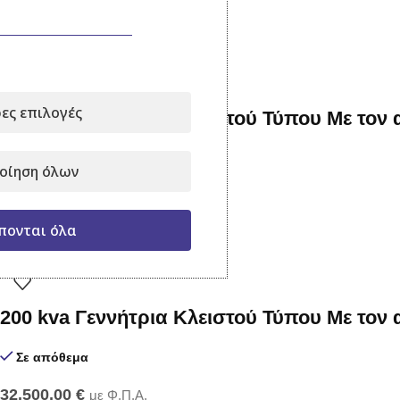
Σχετικά Προϊόντα
ες επιλογές
150 kva Γεννήτρια Κλειστού Τύπου Με τον
Σε απόθεμα
οίηση όλων
27.500,00
€
με Φ.Π.Α.
Προσθήκη στο καλάθι
πονται όλα
200 kva Γεννήτρια Κλειστού Τύπου Με τον
Σε απόθεμα
32.500,00
€
με Φ.Π.Α.