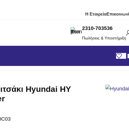
Η Εταιρεία
Επικοινων
2310-703536
Πωλήσεις & Υποστήριξη
er
ιτσάκι Hyundai HY
er
0C03