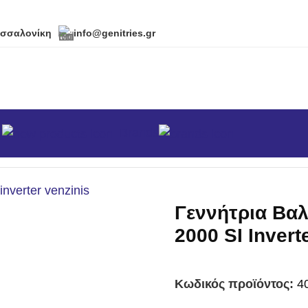
εσσαλονίκη
info@genitries.gr
α
Brands
σικά
/
Γεννήτρια Βαλιτσάκι Hyundai HY 2000 SI Invert
Γεννήτρια Βαλ
2000 SI Invert
Κωδικός προϊόντος:
4