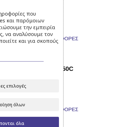
Σε απόθεμα
ηροφορίες που
ies και παρόμοιων
69,00
€
122,00
€
με Φ.Π.Α.
τιώσουμε την εμπειρία
Προσθήκη στο καλάθι
ς, να αναλύσουμε τον
οιείτε και για σκοπούς
-24%
Αντλία ψεκασμού TF 50C
Σε απόθεμα
ες επιλογές
160,00
€
210,00
€
με Φ.Π.Α.
Προσθήκη στο καλάθι
οίηση όλων
-16%
πονται όλα