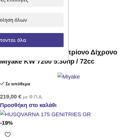
199,00
€
270,00
€
με Φ.Π.Α.
Προσθήκη στο καλάθι
οίηση όλων
πονται όλα
Βενζινοκίνητο Αλυσοπρίονο Δίχρονο
Miyake KW 7200 5.30hp / 72cc
Σε απόθεμα
219,00
€
με Φ.Π.Α.
Προσθήκη στο καλάθι
-19%