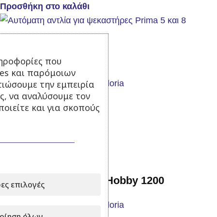
Προσθήκη στο καλάθι
Αυτόματη αντλία
ηροφορίες που
ies και παρόμοιων
τιώσουμε την εμπειρία
ς, να αναλύσουμε τον
Σε απόθεμα
οιείτε και για σκοπούς
99,00
€
με Φ.Π.Α.
Προσθήκη στο καλάθι
Ψεκαστήρας πλάτης Hobby 1200
ες επιλογές
οίηση όλων
Σε απόθεμα