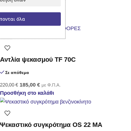
109,00
€
με Φ.Π.Α.
πονται όλα
Προσθήκη στο καλάθι
-16%
Αντλία ψεκασμού TF 70C
Σε απόθεμα
185,00
€
220,00
€
με Φ.Π.Α.
Προσθήκη στο καλάθι
Ψεκαστικό συγκρότημα OS 22 MA