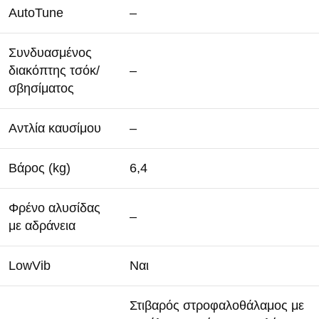
AutoTune
–
Συνδυασμένος
διακόπτης τσόκ/
–
σβησίματος
Αντλία καυσίμου
–
Βάρος (kg)
6,4
Φρένο αλυσίδας
–
με αδράνεια
LowVib
Ναι
Στιβαρός στροφαλοθάλαμος με