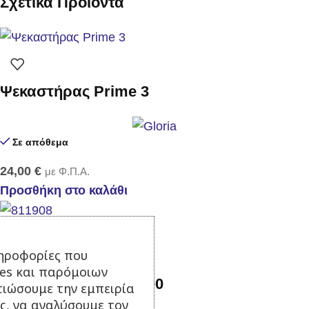
Σχετικά Προϊόντα
Ψεκαστήρας Prime 3
Σε απόθεμα
24,00
€
με Φ.Π.Α.
Προσθήκη στο καλάθι
-47%
ηροφορίες που
ies και παρόμοιων
Αντλία όμβριων SP400
τιώσουμε την εμπειρία
ς, να αναλύσουμε τον