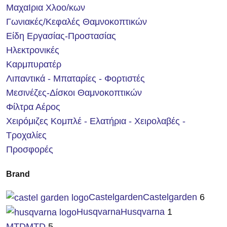
ΜαχαΙρια Χλοο/κων
Γωνιακές/Κεφαλές Θαμνοκοπτικών
Είδη Εργασίας-Προστασίας
Ηλεκτρονικές
Καρμπυρατέρ
Λιπαντικά - Μπαταρίες - Φορτιστές
Μεσινέζες-Δίσκοι Θαμνοκοπτικών
Φίλτρα Αέρος
Χειρόμιζες Κομπλέ - Ελατήρια - Χειρολαβές -
Τροχαλίες
Προσφορές
Brand
Castelgarden
Castelgarden
6
Husqvarna
Husqvarna
1
MTD
MTD
5