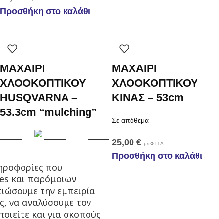
Προσθήκη στο καλάθι
ΜΑΧΑΙΡΙ
ΜΑΧΑΙΡΙ
ΧΛΟΟΚΟΠΤΙΚΟΥ
ΧΛΟΟΚΟΠΤΙΚΟΥ
HUSQVARNA –
KINAΣ – 53cm
53.3cm “mulching”
Σε απόθεμα
25,00
€
με Φ.Π.Α.
Προσθήκη στο καλάθι
Σε απόθεμα
ηροφορίες που
ies και παρόμοιων
25,00
€
με Φ.Π.Α.
τιώσουμε την εμπειρία
Προσθήκη στο καλάθι
ς, να αναλύσουμε τον
οιείτε και για σκοπούς