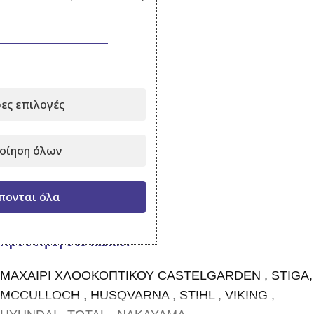
ΜΑΧΑΙΡΙ
ΧΛΟΟΚΟΠΤΙΚΟΥ
ΤΡΑΚΤΕΡ
ες επιλογές
CASTELGARDEN
STIGA – 72cm
οίηση όλων
Σε απόθεμα
πονται όλα
35,00
€
με Φ.Π.Α.
Προσθήκη στο καλάθι
ΜΑΧΑΙΡΙ ΧΛΟΟΚΟΠΤΙΚΟΥ CASTELGARDEN , STIGA,
MCCULLOCH , HUSQVARNA , STIHL , VIKING ,