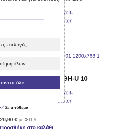
Σε απόθεμα
19,50
€
με Φ.Π.Α.
ες επιλογές
Προσθήκη στο καλάθι
οίηση όλων
Γάντια κήπου WOLF GH-U 10
πονται όλα
Σε απόθεμα
20,90
€
με Φ.Π.Α.
Προσθήκη στο καλάθι