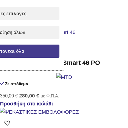
Σε απόθεμα
ες επιλογές
209,00
€
με Φ.Π.Α.
Προσθήκη στο καλάθι
οίηση όλων
-20%
πονται όλα
Μηχανή Γκαζόν MTD Smart 46 PO
Σε απόθεμα
280,00
€
350,00
€
με Φ.Π.Α.
Προσθήκη στο καλάθι