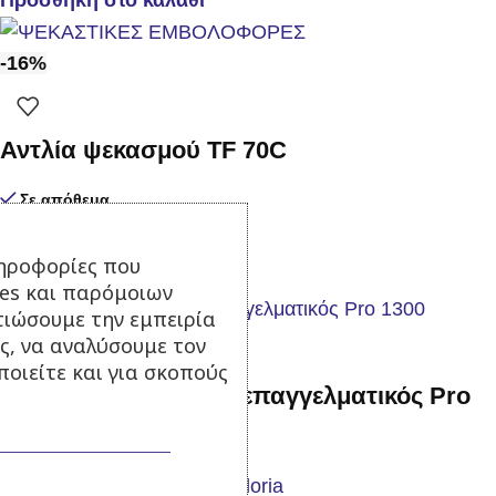
-16%
Αντλία ψεκασμού TF 70C
Σε απόθεμα
185,00
€
220,00
€
με Φ.Π.Α.
ηροφορίες που
Προσθήκη στο καλάθι
ies και παρόμοιων
τιώσουμε την εμπειρία
ς, να αναλύσουμε τον
οιείτε και για σκοπούς
Ψεκαστήρας πλάτης επαγγελματικός Pro
1300