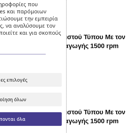
ηροφορίες που
Προσθήκη στο καλάθι
ies και παρόμοιων
τιώσουμε την εμπειρία
ς, να αναλύσουμε τον
οιείτε και για σκοπούς
72 kva Γεννήτρια Κλειστού Τύπου Με τον
αυτόματο πίνακα μεταγωγής 1500 rpm
Σε απόθεμα
17.900,00
€
με Φ.Π.Α.
ες επιλογές
Προσθήκη στο καλάθι
οίηση όλων
88 kva Γεννήτρια Κλειστού Τύπου Με τον
πονται όλα
αυτόματο πίνακα μεταγωγής 1500 rpm